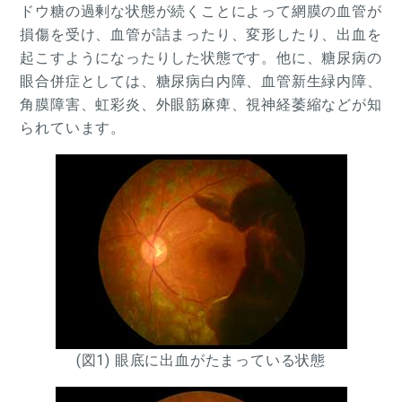
ドウ糖の過剰な状態が続くことによって網膜の血管が
損傷を受け、血管が詰まったり、変形したり、出血を
起こすようになったりした状態です。他に、糖尿病の
眼合併症としては、糖尿病白内障、血管新生緑内障、
角膜障害、虹彩炎、外眼筋麻痺、視神経萎縮などが知
られています。
(図1) 眼底に出血がたまっている状態