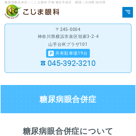
糖尿病眼合併症｜こじま眼科 戸塚 横浜市泉区 踊場｜白内障 緑内障
〒245-0004
神奈川県横浜市泉区領家3-2-4
山手台IKプラザ101
共有駐車場19台
糖尿病眼合併症
糖尿病眼合併症について