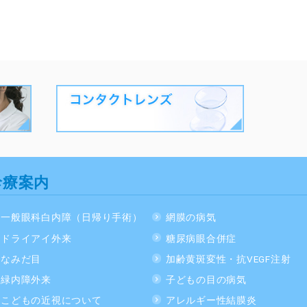
診療案内
一般眼科白内障（日帰り手術）
網膜の病気
ドライアイ外来
糖尿病眼合併症
なみだ目
加齢黄斑変性・抗VEGF注射
緑内障外来
子どもの目の病気
こどもの近視について
アレルギー性結膜炎