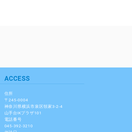
ACCESS
住所
〒245-0004
神奈川県横浜市泉区領家3-2-4
山手台IKプラザ101
電話番号
045-392-3210