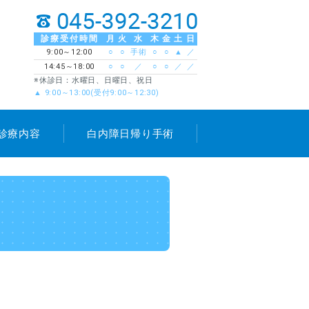
診療受付時間
月
火
水
木
金
土
日
9:00～12:00
○
○
手術
○
○
▲
／
14:45～18:00
○
○
／
○
○
／
／
※休診日：水曜日、日曜日、祝日
▲ 9:00～13:00(受付9:00～12:30)
診療内容
白内障日帰り手術