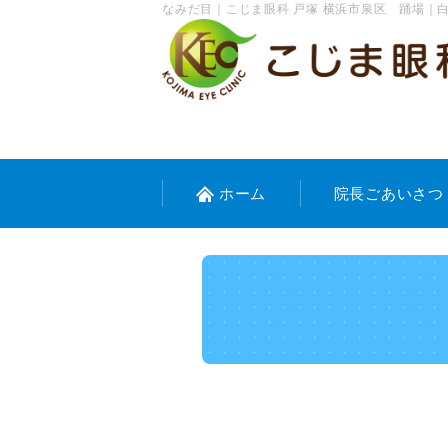
なみだ目｜こじま眼科 戸塚 横浜市泉区 踊場｜白
ホーム
院長ごあいさつ