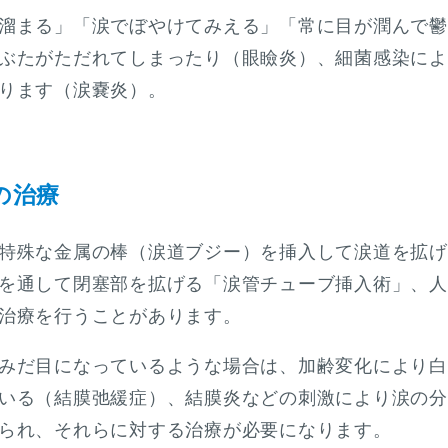
溜まる」「涙でぼやけてみえる」「常に目が潤んで鬱
ぶたがただれてしまったり（眼瞼炎）、細菌感染によ
ります（涙嚢炎）。
の治療
特殊な金属の棒（涙道ブジー）を挿入して涙道を拡げ
を通して閉塞部を拡げる「涙管チューブ挿入術」、人
治療を行うことがあります。
みだ目になっているような場合は、加齢変化により白
いる（結膜弛緩症）、結膜炎などの刺激により涙の分
られ、それらに対する治療が必要になります。